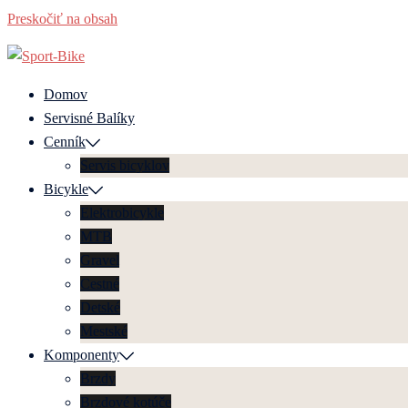
Preskočiť na obsah
Domov
Servisné Balíky
Cenník
Servis bicyklov
Bicykle
Elektrobicykle
MTB
Gravel
Cestné
Detské
Mestské
Komponenty
Brzdy
Brzdové kotúče