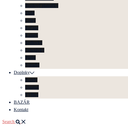
Brzdové platničky
Duše
Gripy
Reťaze
Kazety
Sedlovky
Omotávky
Plášte
Náradie
Doplnky
Bundy
Ostatné
Výživa
BAZÁR
Kontakt
Search