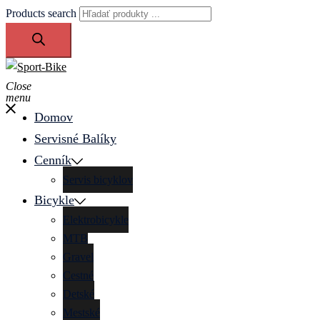
Products search
Close
menu
Domov
Servisné Balíky
Cenník
Servis bicyklov
Bicykle
Elektrobicykle
MTB
Gravel
Cestné
Detské
Mestské