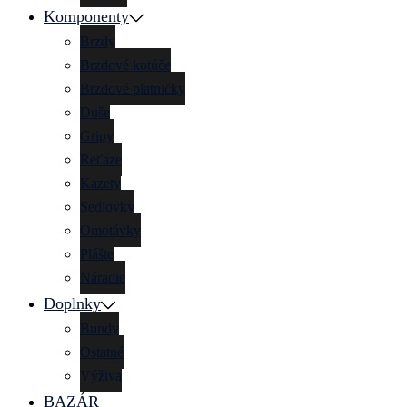
Komponenty
Brzdy
Brzdové kotúče
Brzdové platničky
Duše
Gripy
Reťaze
Kazety
Sedlovky
Omotávky
Plášte
Náradie
Doplnky
Bundy
Ostatné
Výživa
BAZÁR