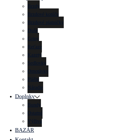
Brzdy
Brzdové kotúče
Brzdové platničky
Duše
Gripy
Reťaze
Kazety
Sedlovky
Omotávky
Plášte
Náradie
Doplnky
Bundy
Ostatné
Výživa
BAZÁR
Kontakt