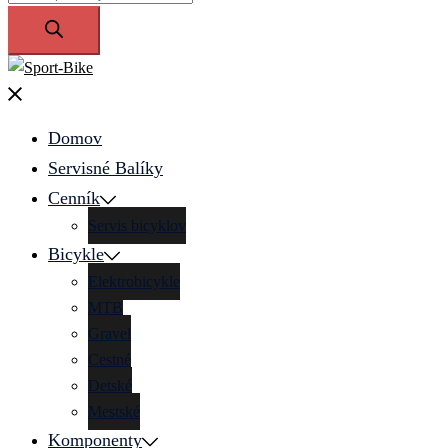
search
Close
menu
Domov
Servisné Balíky
Cenník
Servis bicyklov
Bicykle
Elektrobicykle
MTB
Gravel
Cestné
Detské
Mestské
Komponenty