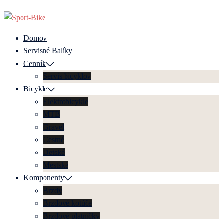
Preskočiť
na
obsah
Domov
Servisné Balíky
Cenník
Servis bicyklov
Bicykle
Elektrobicykle
MTB
Gravel
Cestné
Detské
Mestské
Komponenty
Brzdy
Brzdové kotúče
Brzdové platničky