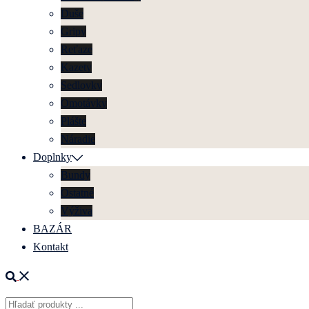
Duše
Gripy
Reťaze
Kazety
Sedlovky
Omotávky
Plášte
Náradie
Doplnky
Bundy
Ostatné
Výživa
BAZÁR
Kontakt
Search
Products